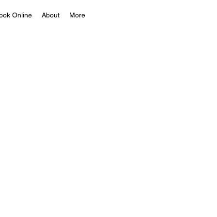
ook Online
About
More